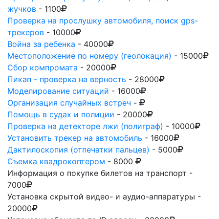
жучков
- 1100
Проверка на прослушку автомобиля, поиск gps-
трекеров
- 10000
Война за ребенка
- 40000
Местоположение по номеру (геолокация)
- 15000
Сбор компромата
- 20000
Пикап - проверка на верность
- 28000
Моделирование ситуаций
- 16000
Организация случайных встреч
-
Помощь в судах и полиции
- 20000
Проверка на детекторе лжи (полиграф)
- 10000
Установить трекер на автомобиль
- 16000
Дактилоскопия (отпечатки пальцев)
- 5000
Съемка квадрокоптером
- 8000
Информация о покупке билетов на транспорт
-
7000
Установка скрытой видео- и аудио-аппаратуры
-
20000